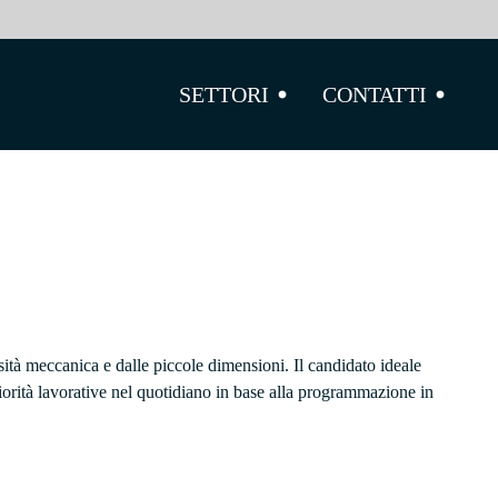
Realizzazione
Certificazioni
Innovazione
Aerospace and defense
di prototipi e
La nostra
Automation
piccole serie
sede
Motorsport and sport racing
SETTORI
CONTATTI
Manufacturing
Codice etico
Packaging
completamente
Job
verticalizzati
Medical
Tornitura
Fresatura
Dentatura,
rettifica ed
elettroerosione
ità meccanica e dalle piccole dimensioni. Il candidato ideale
iorità lavorative nel quotidiano in base alla programmazione in